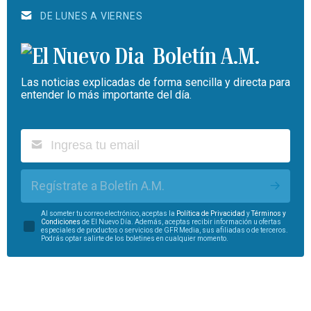
DE LUNES A VIERNES
Boletín A.M.
Las noticias explicadas de forma sencilla y directa para
entender lo más importante del día.
Regístrate a Boletín A.M.
Al someter tu correo electrónico, aceptas la
Política de Privacidad
y
Términos y
Condiciones
de El Nuevo Día. Además, aceptas recibir información u ofertas
especiales de productos o servicios de GFR Media, sus afiliadas o de terceros.
Podrás optar salirte de los boletines en cualquier momento.