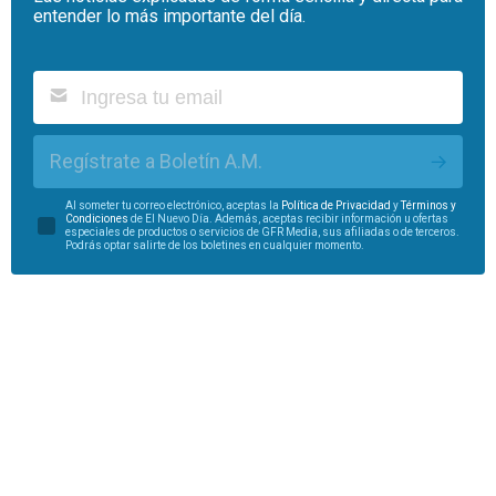
entender lo más importante del día.
Regístrate a Boletín A.M.
Al someter tu correo electrónico, aceptas la
Política de Privacidad
y
Términos y
Condiciones
de El Nuevo Día. Además, aceptas recibir información u ofertas
especiales de productos o servicios de GFR Media, sus afiliadas o de terceros.
Podrás optar salirte de los boletines en cualquier momento.