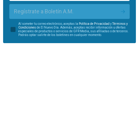
Regístrate a Boletín A.M.
Al someter tu correo electrónico, aceptas la
Política de Privacidad
y
Términos y
Condiciones
de El Nuevo Día. Además, aceptas recibir información u ofertas
especiales de productos o servicios de GFR Media, sus afiliadas o de terceros.
Podrás optar salirte de los boletines en cualquier momento.