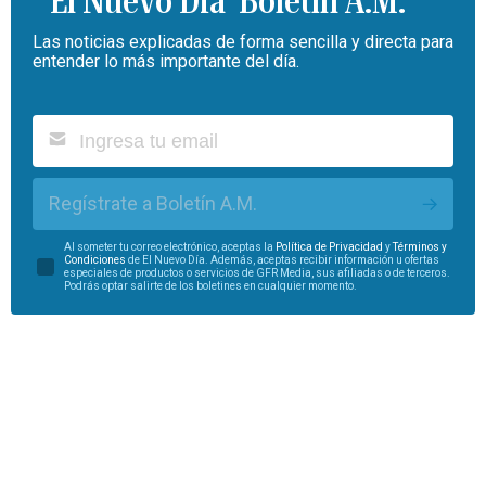
Boletín A.M.
Las noticias explicadas de forma sencilla y directa para
entender lo más importante del día.
Regístrate a Boletín A.M.
Al someter tu correo electrónico, aceptas la
Política de Privacidad
y
Términos y
Condiciones
de El Nuevo Día. Además, aceptas recibir información u ofertas
especiales de productos o servicios de GFR Media, sus afiliadas o de terceros.
Podrás optar salirte de los boletines en cualquier momento.