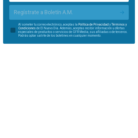
Regístrate a Boletín A.M.
Al someter tu correo electrónico, aceptas la
Política de Privacidad
y
Términos y
Condiciones
de El Nuevo Día. Además, aceptas recibir información u ofertas
especiales de productos o servicios de GFR Media, sus afiliadas o de terceros.
Podrás optar salirte de los boletines en cualquier momento.