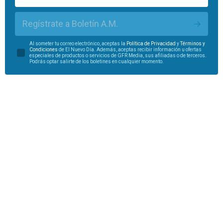
Regístrate a Boletín A.M.
Al someter tu correo electrónico, aceptas la
Política de Privacidad
y
Términos y
Condiciones
de El Nuevo Día. Además, aceptas recibir información u ofertas
especiales de productos o servicios de GFR Media, sus afiliadas o de terceros.
Podrás optar salirte de los boletines en cualquier momento.