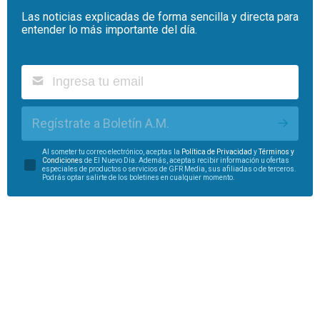
Las noticias explicadas de forma sencilla y directa para
entender lo más importante del día.
Regístrate a Boletín A.M.
Al someter tu correo electrónico, aceptas la
Política de Privacidad
y
Términos y
Condiciones
de El Nuevo Día. Además, aceptas recibir información u ofertas
especiales de productos o servicios de GFR Media, sus afiliadas o de terceros.
Podrás optar salirte de los boletines en cualquier momento.