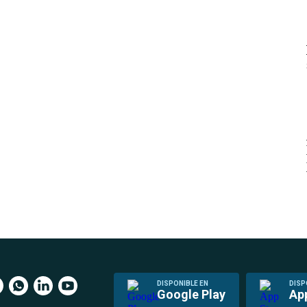
DISPONIBLE EN
DISP
Google Play
Ap