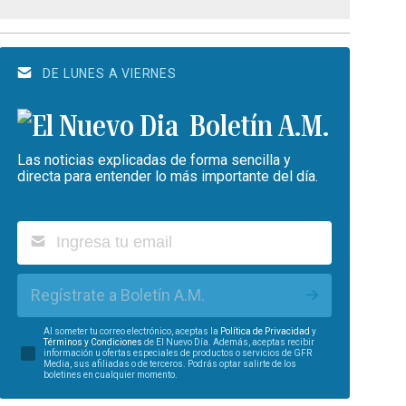
DE LUNES A VIERNES
Boletín A.M.
Las noticias explicadas de forma sencilla y
directa para entender lo más importante del día.
Regístrate a Boletín A.M.
Al someter tu correo electrónico, aceptas la
Política de Privacidad
y
Términos y Condiciones
de El Nuevo Día. Además, aceptas recibir
información u ofertas especiales de productos o servicios de GFR
Media, sus afiliadas o de terceros. Podrás optar salirte de los
boletines en cualquier momento.