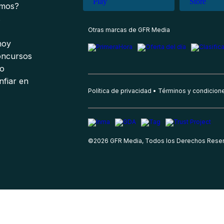
omos?
s
Otras marcas de GFR Media
 hoy
oncursos
io
nfiar en
Política de privacidad
Términos y condicion
©
2026
GFR Media, Todos los Derechos Rese