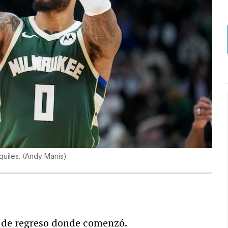
quiles.
(
Andy Manis
)
 de regreso donde comenzó.