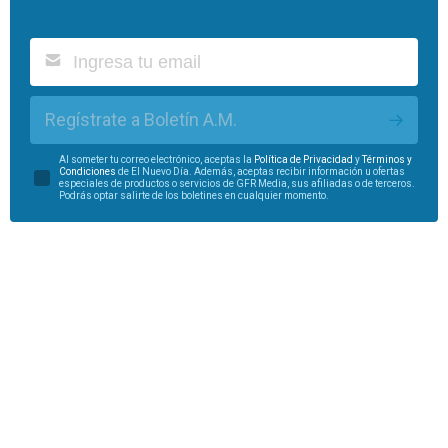
Regístrate a Boletín A.M.
Al someter tu correo electrónico, aceptas la
Política de Privacidad
y
Términos y
Condiciones
de El Nuevo Día. Además, aceptas recibir información u ofertas
especiales de productos o servicios de GFR Media, sus afiliadas o de terceros.
Podrás optar salirte de los boletines en cualquier momento.