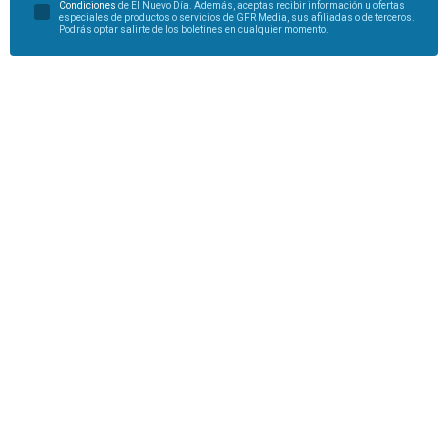
Condiciones
de El Nuevo Día. Además, aceptas recibir información u ofertas
especiales de productos o servicios de GFR Media, sus afiliadas o de terceros.
Podrás optar salirte de los boletines en cualquier momento.