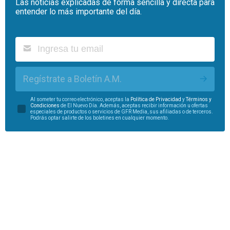
Las noticias explicadas de forma sencilla y directa para
entender lo más importante del día.
Regístrate a Boletín A.M.
Al someter tu correo electrónico, aceptas la
Política de Privacidad
y
Términos y
Condiciones
de El Nuevo Día. Además, aceptas recibir información u ofertas
especiales de productos o servicios de GFR Media, sus afiliadas o de terceros.
Podrás optar salirte de los boletines en cualquier momento.