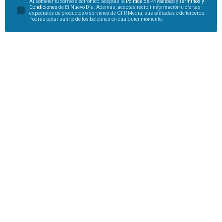
Al someter tu correo electrónico, aceptas la
Política de Privacidad
y
Términos y
Condiciones
de El Nuevo Día. Además, aceptas recibir información u ofertas
especiales de productos o servicios de GFR Media, sus afiliadas o de terceros.
Podrás optar salirte de los boletines en cualquier momento.