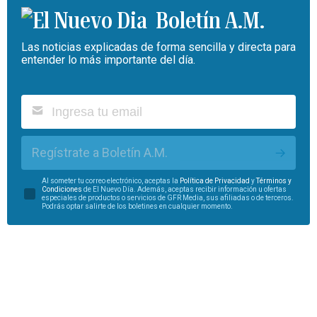
Boletín A.M.
Las noticias explicadas de forma sencilla y directa para
entender lo más importante del día.
Regístrate a Boletín A.M.
Al someter tu correo electrónico, aceptas la
Política de Privacidad
y
Términos y
Condiciones
de El Nuevo Día. Además, aceptas recibir información u ofertas
especiales de productos o servicios de GFR Media, sus afiliadas o de terceros.
Podrás optar salirte de los boletines en cualquier momento.