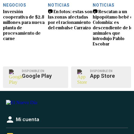
NEGOCIOS
NOTICIAS
NOTICIAS
Inversión
📷 En fotos: estas son
📷 Rescatan a un
cooperativa de $2.8
las zonas afectadas
hipopótamo bebé e
millones para nueva
por el racionamiento
Colombia: es
planta de
del embalse Carraízo
descendiente de lo
procesamiento de
animales que
carne
introdujo Pablo
Escobar
DISPONIBLE EN
DISPONIBLE EN
Google Play
App Store
Mi cuenta