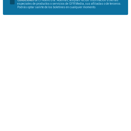
Condiciones
de El Nuevo Día. Además, aceptas recibir información u ofertas
especiales de productos o servicios de GFR Media, sus afiliadas o de terceros.
Podrás optar salirte de los boletines en cualquier momento.