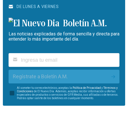
DE LUNES A VIERNES
Boletín A.M.
Las noticias explicadas de forma sencilla y directa para
entender lo más importante del día.
Regístrate a Boletín A.M.
Al someter tu correo electrónico, aceptas la
Política de Privacidad
y
Términos y
Condiciones
de El Nuevo Día. Además, aceptas recibir información u ofertas
especiales de productos o servicios de GFR Media, sus afiliadas o de terceros.
Podrás optar salirte de los boletines en cualquier momento.