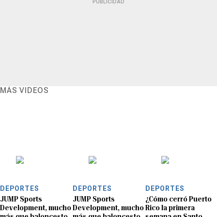
PUBLICIDAD
MÁS VIDEOS
DEPORTES
DEPORTES
DEPORTES
JUMP Sports
JUMP Sports
¿Cómo cerró Puerto
Development, mucho
Development, mucho
Rico la primera
más que baloncesto
más que baloncesto
semana en Santo