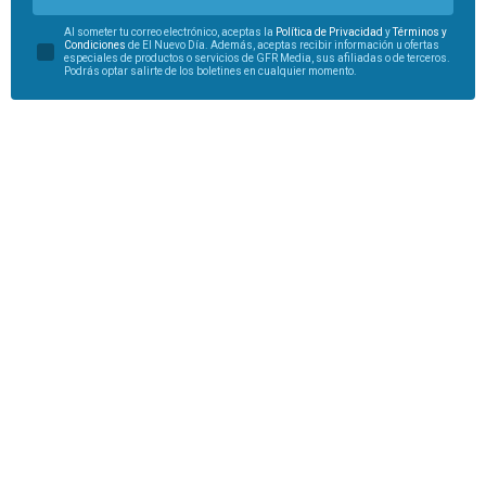
Al someter tu correo electrónico, aceptas la
Política de Privacidad
y
Términos y
Condiciones
de El Nuevo Día. Además, aceptas recibir información u ofertas
especiales de productos o servicios de GFR Media, sus afiliadas o de terceros.
Podrás optar salirte de los boletines en cualquier momento.