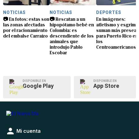
NOTICIAS
NOTICIAS
DEPORTES
📷 En fotos: estas son
📷 Rescatan a un
En imágenes:
las zonas afectadas
hipopótamo bebé en
atletismo y esgrima
por el racionamiento
Colombia: es
suman más preseas
del embalse Carraízo
descendiente de los
para Puerto Rico en
animales que
los
introdujo Pablo
Centroamericanos
Escobar
DISPONIBLE EN
DISPONIBLE EN
Google Play
App Store
Mi cuenta