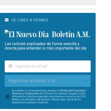
DE LUNES A VIERNES
Boletín A.M.
Las noticias explicadas de forma sencilla y
directa para entender lo más importante del día.
Regístrate a Boletín A.M.
Al someter tu correo electrónico, aceptas la
Política de Privacidad
y
Términos y Condiciones
de El Nuevo Día. Además, aceptas recibir
información u ofertas especiales de productos o servicios de GFR
Media, sus afiliadas o de terceros. Podrás optar salirte de los
boletines en cualquier momento.