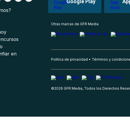
Google Play
Ap
omos?
s
Otras marcas de GFR Media
 hoy
oncursos
io
nfiar en
Política de privacidad
Términos y condicion
©
2026
GFR Media, Todos los Derechos Rese