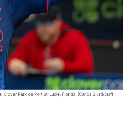
l Clover Park de Port St. Lucie, Florida.
(
Carlos Giusti/Staff
)