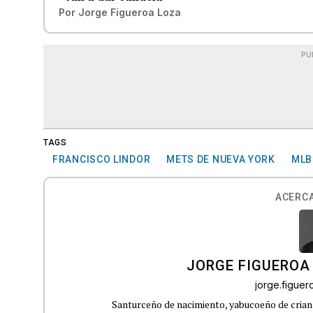
Por
Jorge Figueroa Loza
PU
TAGS
FRANCISCO LINDOR
METS DE NUEVA YORK
MLB
ACERCA
JORGE FIGUEROA
jorge.figue
Santurceño de nacimiento, yabucoeño de crianz