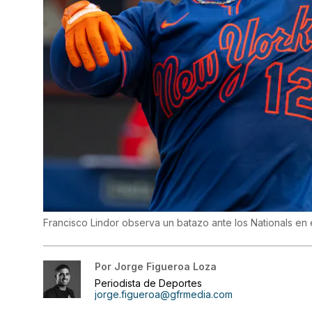
Francisco Lindor observa un batazo ante los Nationals en e
Por
Jorge Figueroa Loza
Periodista de Deportes
jorge.figueroa@gfrmedia.com