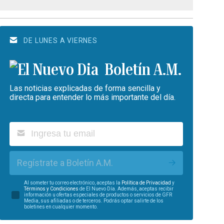
DE LUNES A VIERNES
Boletín A.M.
Las noticias explicadas de forma sencilla y
directa para entender lo más importante del día.
Regístrate a Boletín A.M.
Al someter tu correo electrónico, aceptas la
Política de Privacidad
y
Términos y Condiciones
de El Nuevo Día. Además, aceptas recibir
información u ofertas especiales de productos o servicios de GFR
Media, sus afiliadas o de terceros. Podrás optar salirte de los
boletines en cualquier momento.