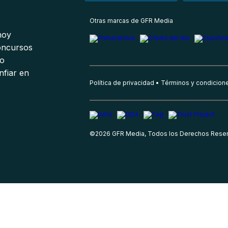
s
Otras marcas de GFR Media
 hoy
oncursos
io
nfiar en
Política de privacidad
Términos y condicion
©
2026
GFR Media, Todos los Derechos Rese