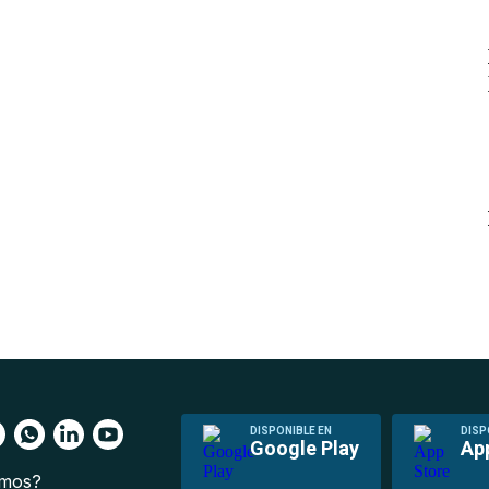
DISPONIBLE EN
DISP
Google Play
Ap
omos?