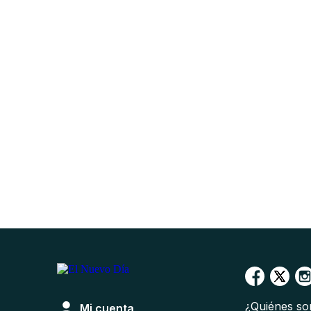
¿Quiénes s
Mi cuenta