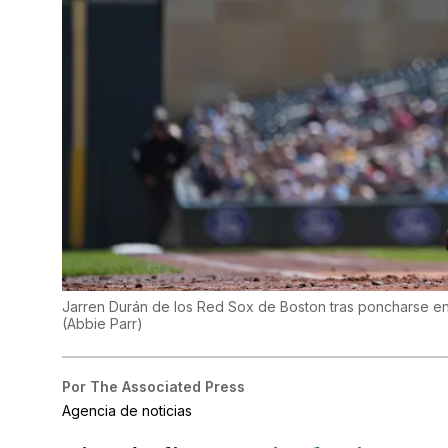
Jarren Durán de los Red Sox de Boston tras poncharse en 
(
Abbie Parr
)
Por
The Associated Press
Agencia de noticias