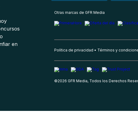
s
Otras marcas de GFR Media
 hoy
oncursos
io
nfiar en
Política de privacidad
Términos y condicion
©
2026
GFR Media, Todos los Derechos Rese