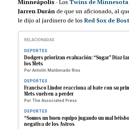
Minneápolis
- Los
Twins de Minnesota
Jarren Durán
de que un aficionado, al qu
le dijo al jardinero de los
Red Sox de Bos
RELACIONADAS
DEPORTES
Dodgers priorizan evaluación: “Sugar” Díaz lan
los Mets
Por
Antolín Maldonado Ríos
DEPORTES
Francisco Lindor reacciona al bate con su pr
Mets vuelven a perder
Por
The Associated Press
DEPORTES
“Somos un buen equipo jugando un mal béisbol
negativa de los Astros