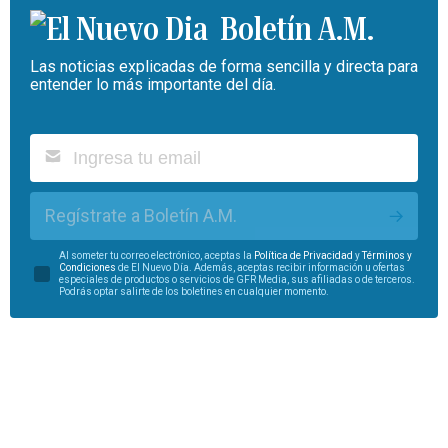
Boletín A.M.
Las noticias explicadas de forma sencilla y directa para
entender lo más importante del día.
Regístrate a Boletín A.M.
Al someter tu correo electrónico, aceptas la
Política de Privacidad
y
Términos y
Condiciones
de El Nuevo Día. Además, aceptas recibir información u ofertas
especiales de productos o servicios de GFR Media, sus afiliadas o de terceros.
Podrás optar salirte de los boletines en cualquier momento.