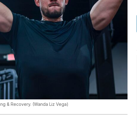
ning & Recovery.
(
Wanda Liz Vega
)