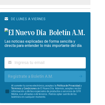
DE LUNES A VIERNES
Boletín A.M.
Las noticias explicadas de forma sencilla y
directa para entender lo más importante del día.
Regístrate a Boletín A.M.
Al someter tu correo electrónico, aceptas la
Política de Privacidad
y
Términos y Condiciones
de El Nuevo Día. Además, aceptas recibir
información u ofertas especiales de productos o servicios de GFR
Media, sus afiliadas o de terceros. Podrás optar salirte de los
boletines en cualquier momento.