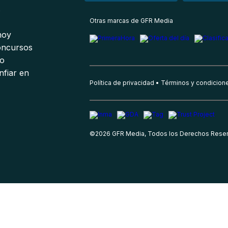
s
Otras marcas de GFR Media
 hoy
oncursos
io
nfiar en
Política de privacidad
Términos y condicion
©
2026
GFR Media, Todos los Derechos Rese