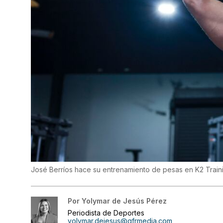
José Berríos hace su entrenamiento de pesas en K2 Trai
Por
Yolymar de Jesús Pérez
Periodista de Deportes
yolymar.dejesus@gfrmedia.com