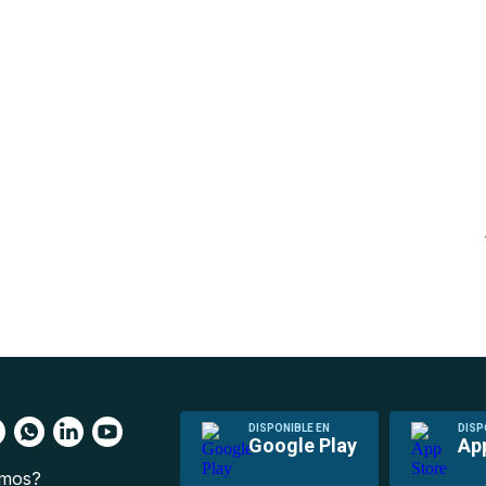
DISPONIBLE EN
DISP
Google Play
Ap
omos?