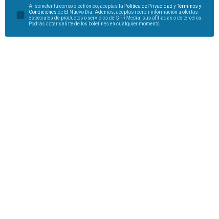
Al someter tu correo electrónico, aceptas la
Política de Privacidad
y
Términos y
Condiciones
de El Nuevo Día. Además, aceptas recibir información u ofertas
especiales de productos o servicios de GFR Media, sus afiliadas o de terceros.
Podrás optar salirte de los boletines en cualquier momento.