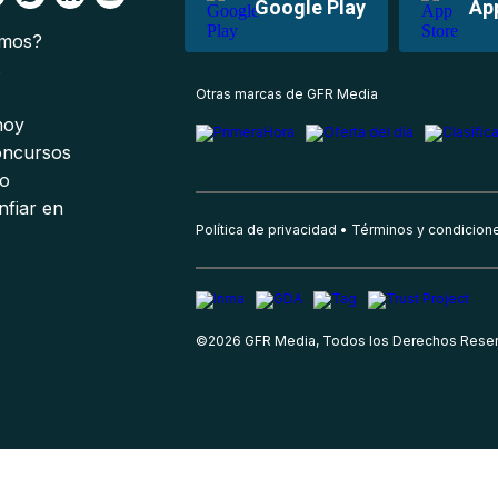
Google Play
Ap
omos?
s
Otras marcas de GFR Media
 hoy
oncursos
io
nfiar en
Política de privacidad
Términos y condicion
©
2026
GFR Media, Todos los Derechos Rese