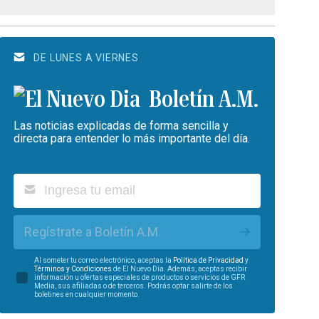
DE LUNES A VIERNES
Boletín A.M.
Las noticias explicadas de forma sencilla y
directa para entender lo más importante del día.
Regístrate a Boletín A.M.
Al someter tu correo electrónico, aceptas la
Política de Privacidad
y
Términos y Condiciones
de El Nuevo Día. Además, aceptas recibir
información u ofertas especiales de productos o servicios de GFR
Media, sus afiliadas o de terceros. Podrás optar salirte de los
boletines en cualquier momento.