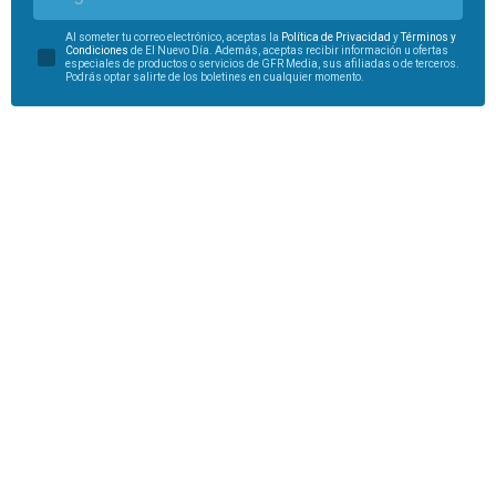
Al someter tu correo electrónico, aceptas la
Política de Privacidad
y
Términos y
Condiciones
de El Nuevo Día. Además, aceptas recibir información u ofertas
especiales de productos o servicios de GFR Media, sus afiliadas o de terceros.
Podrás optar salirte de los boletines en cualquier momento.