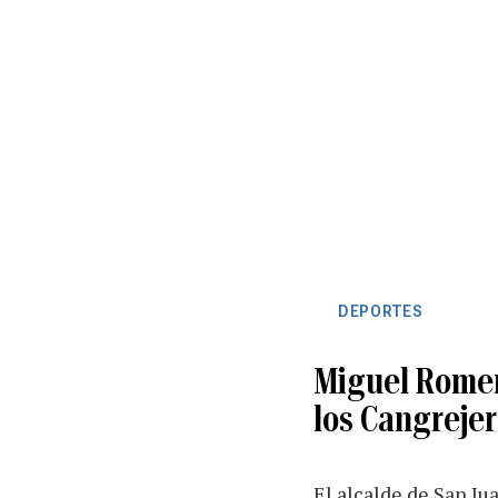
DEPORTES
Miguel Romer
los Cangreje
El alcalde de San Ju