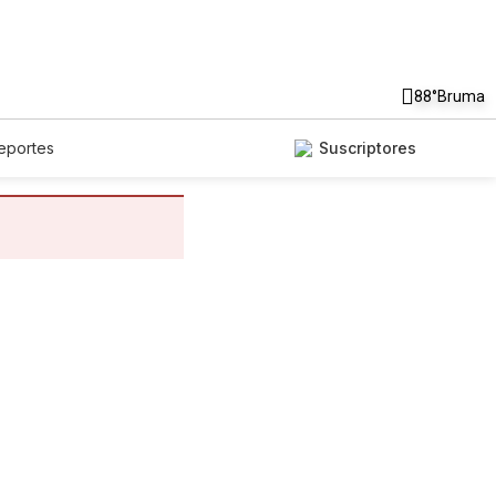
88°
Bruma
eportes
Suscriptores