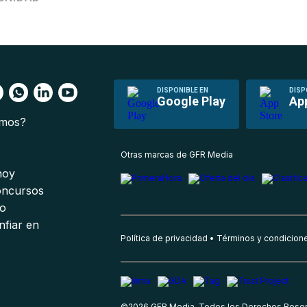
DISPONIBLE EN
DISP
Google Play
Ap
omos?
s
Otras marcas de GFR Media
 hoy
oncursos
io
nfiar en
Política de privacidad
Términos y condicion
©
2026
GFR Media, Todos los Derechos Rese