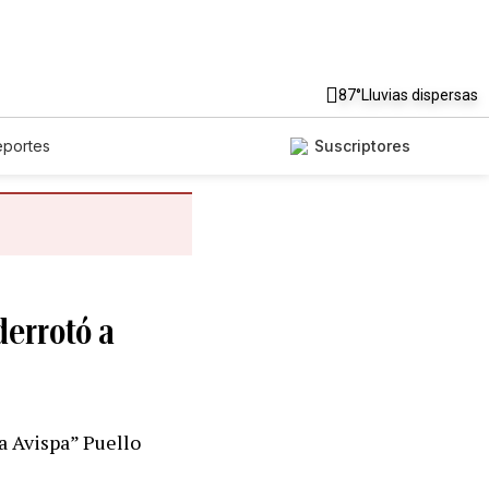
87°
Lluvias dispersas
eportes
Suscriptores
derrotó a
a Avispa” Puello