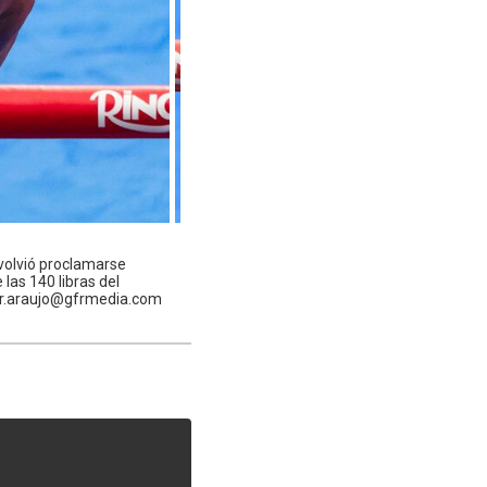
 volvió proclamarse
las 140 libras del
ier.araujo@gfrmedia.com