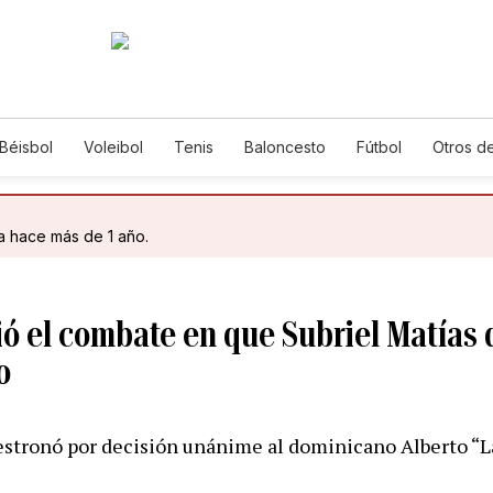
Béisbol
Voleibol
Tenis
Baloncesto
Fútbol
Otros d
da hace más de 1 año.
ió el combate en que Subriel Matías 
o
estronó por decisión unánime al dominicano Alberto “L