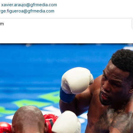
xavier.araujo@gfrmedia.com
rge.figueroa@gfrmedia.com
 pm