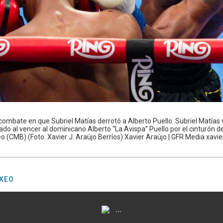
l combate en que Subriel Matías derrotó a Alberto Puello. Subriel Matías
o al vencer al dominicano Alberto “La Avispa” Puello por el cinturón de 
 (CMB) (Foto: Xavier J. Araújo Berríos) Xavier Araújo | GFR Media xav
XEO
...