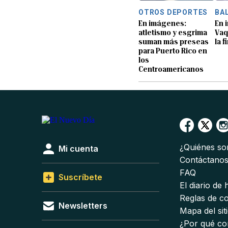
OTROS DEPORTES
BA
En imágenes:
En 
atletismo y esgrima
Vaq
suman más preseas
la f
para Puerto Rico en
los
Centroamericanos
¿Quiénes s
Mi cuenta
Contáctano
FAQ
Suscríbete
El diario de
Reglas de c
Newsletters
Mapa del sit
¿Por qué co