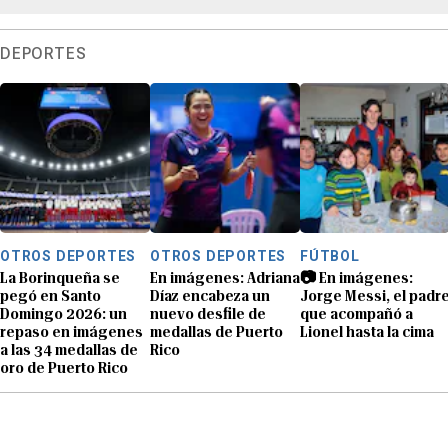
DEPORTES
OTROS DEPORTES
OTROS DEPORTES
FÚTBOL
La Borinqueña se
En imágenes: Adriana
📷 En imágenes:
pegó en Santo
Díaz encabeza un
Jorge Messi, el padr
Domingo 2026: un
nuevo desfile de
que acompañó a
repaso en imágenes
medallas de Puerto
Lionel hasta la cima
a las 34 medallas de
Rico
oro de Puerto Rico