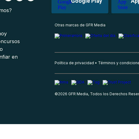
Google Play
Ap
omos?
s
Otras marcas de GFR Media
 hoy
oncursos
io
nfiar en
Política de privacidad
Términos y condicion
©
2026
GFR Media, Todos los Derechos Rese