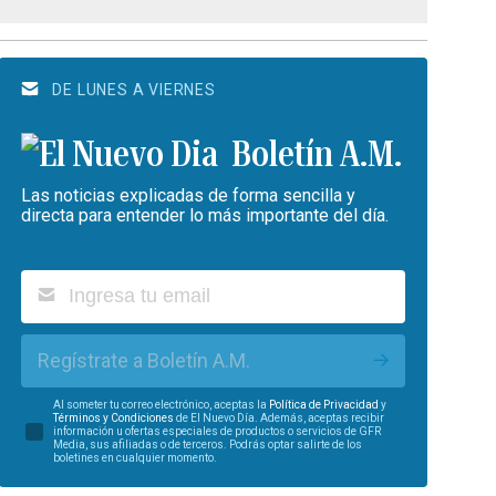
DE LUNES A VIERNES
Boletín A.M.
Las noticias explicadas de forma sencilla y
directa para entender lo más importante del día.
Regístrate a Boletín A.M.
Al someter tu correo electrónico, aceptas la
Política de Privacidad
y
Términos y Condiciones
de El Nuevo Día. Además, aceptas recibir
información u ofertas especiales de productos o servicios de GFR
Media, sus afiliadas o de terceros. Podrás optar salirte de los
boletines en cualquier momento.