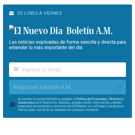
DE LUNES A VIERNES
Boletín A.M.
Las noticias explicadas de forma sencilla y directa para
entender lo más importante del día.
Regístrate a Boletín A.M.
Al someter tu correo electrónico, aceptas la
Política de Privacidad
y
Términos y
Condiciones
de El Nuevo Día. Además, aceptas recibir información u ofertas
especiales de productos o servicios de GFR Media, sus afiliadas o de terceros.
Podrás optar salirte de los boletines en cualquier momento.