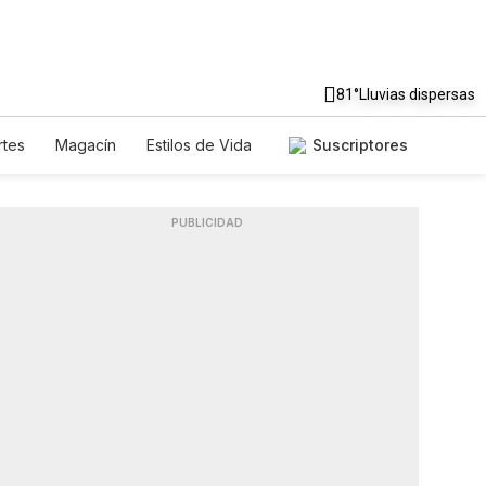
81°
Lluvias dispersas
tes
Magacín
Estilos de Vida
Suscriptores
e
Tecnología
Juegos
etters
Feriados
Especiales
PUBLICIDAD