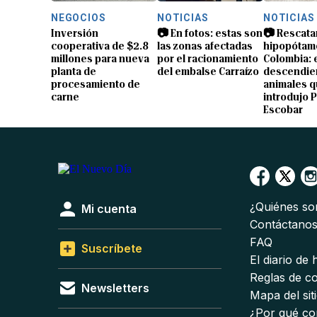
NEGOCIOS
NOTICIAS
NOTICIAS
Inversión
📷 En fotos: estas son
📷 Rescata
cooperativa de $2.8
las zonas afectadas
hipopótam
millones para nueva
por el racionamiento
Colombia: 
planta de
del embalse Carraízo
descendien
procesamiento de
animales 
carne
introdujo 
Escobar
¿Quiénes s
Mi cuenta
Contáctano
FAQ
Suscríbete
El diario de
Reglas de c
Newsletters
Mapa del sit
¿Por qué co