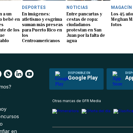
DEPORTES
NOTICIAS
MAGACÍN
n a un
En imágenes:
Entre pancartas y
Los 45 añ
o bebé en
atletismo y esgrima
cestas de ropa:
Meghan Ma
es
suman más preseas
ciudadanos
fotos
te de los
para Puerto Rico en
protestan en San
que
los
Juan por la falta de
Pablo
Centroamericanos
agua
DISPONIBLE EN
DISP
Google Play
Ap
omos?
s
Otras marcas de GFR Media
 hoy
oncursos
io
nfiar en