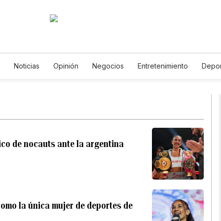
Noticias
Opinión
Negocios
Entretenimiento
Depor
Estados Unidos
Ciencia y Ambiente
Gastronomía
De Viaj
Vídeos
Fotos
English
Podcasts
Horóscopos
Newsl
co de nocauts ante la argentina
como la única mujer de deportes de