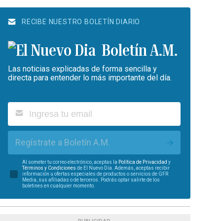
RECIBE NUESTRO BOLETÍN DIARIO
Boletín A.M.
Las noticias explicadas de forma sencilla y
directa para entender lo más importante del día.
Regístrate a Boletín A.M.
Al someter tu correo electrónico, aceptas la
Política de Privacidad
y
Términos y Condiciones
de El Nuevo Día. Además, aceptas recibir
información u ofertas especiales de productos o servicios de GFR
Media, sus afiliadas o de terceros. Podrás optar salirte de los
boletines en cualquier momento.