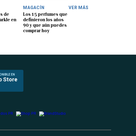
MAGACÍN
VER MÁS
os de
Los 15 perfumes que
rkle en
definieron los años
90 y que aún puedes
comprar hoy
ONIBLE EN
p Store