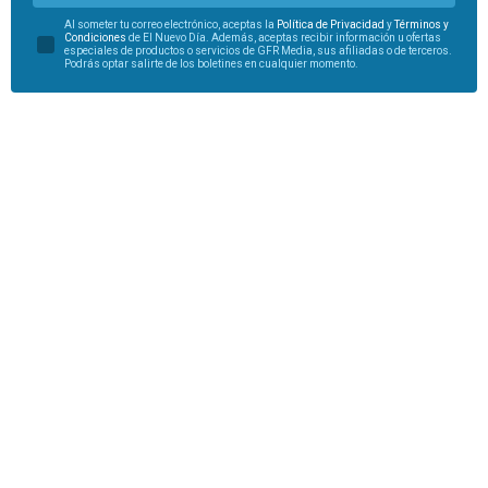
Al someter tu correo electrónico, aceptas la
Política de Privacidad
y
Términos y
Condiciones
de El Nuevo Día. Además, aceptas recibir información u ofertas
especiales de productos o servicios de GFR Media, sus afiliadas o de terceros.
Podrás optar salirte de los boletines en cualquier momento.