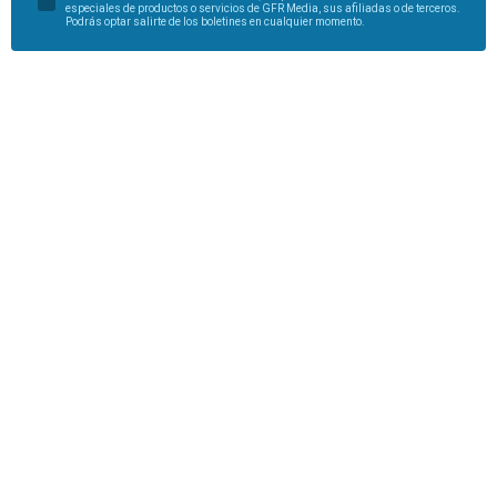
especiales de productos o servicios de GFR Media, sus afiliadas o de terceros.
Podrás optar salirte de los boletines en cualquier momento.