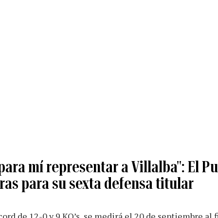
para mí representar a Villalba": El Pu
ras para su sexta defensa titular
cord de 12-0 y 9 KO’s, se medirá el 20 de septiembre al f