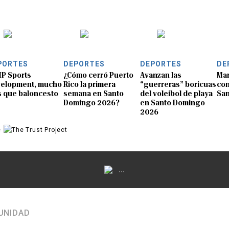
PORTES
DEPORTES
DEPORTES
DE
P Sports
¿Cómo cerró Puerto
Avanzan las
Mar
elopment, mucho
Rico la primera
“guerreras” boricuas
con
 que baloncesto
semana en Santo
del voleibol de playa
Sa
Domingo 2026?
en Santo Domingo
2026
e
...
UNIDAD