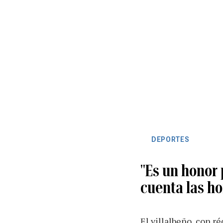
DEPORTES
"Es un honor 
cuenta las ho
El villalbeño, con ré