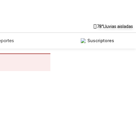
78°
Lluvias aisladas
eportes
Suscriptores