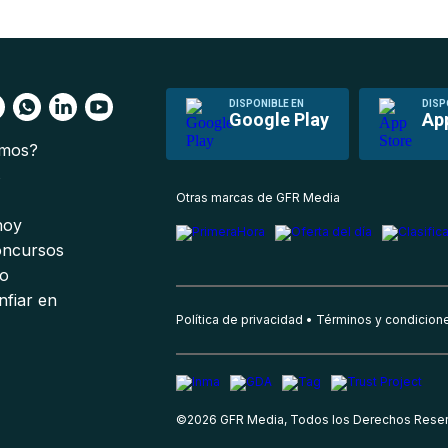
DISPONIBLE EN
DISP
Google Play
Ap
omos?
s
Otras marcas de GFR Media
 hoy
oncursos
io
nfiar en
Política de privacidad
Términos y condicion
©
2026
GFR Media, Todos los Derechos Rese