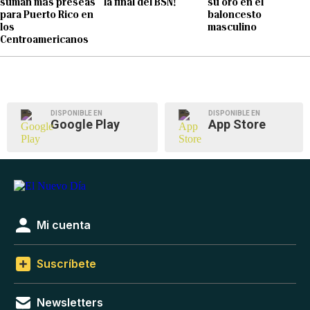
suman más preseas
la final del BSN!
su oro en el
para Puerto Rico en
baloncesto
los
masculino
Centroamericanos
DISPONIBLE EN
DISPONIBLE EN
Google Play
App Store
Mi cuenta
Suscríbete
Newsletters