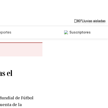
80°
Lluvias aisladas
eportes
Suscriptores
as el
 Mundial de Fútbol
cuenta de la