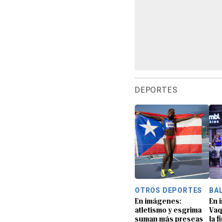
DEPORTES
OTROS DEPORTES
BA
En imágenes:
En 
atletismo y esgrima
Vaq
suman más preseas
la f