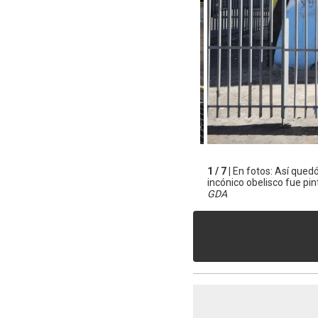
1 / 7 |
En fotos: Así qued
incónico obelisco fue pint
GDA