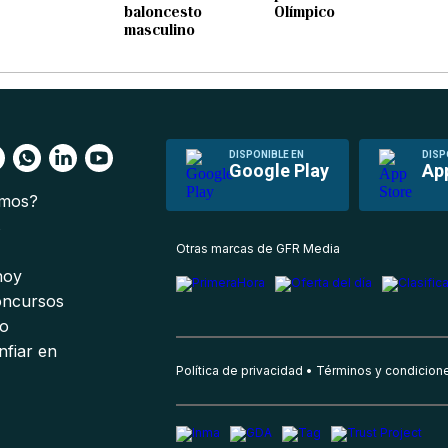
baloncesto
Olímpico
masculino
DISPONIBLE EN
DISP
Google Play
Ap
omos?
s
Otras marcas de GFR Media
 hoy
oncursos
io
nfiar en
Política de privacidad
Términos y condicion