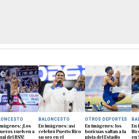
LONCESTO
BALONCESTO
OTROS DEPORTES
BA
imágenes: ¡Los
En imágenes: así
En imágenes: los
En 
ueros vuelven a
celebró Puerto Rico
boricuas saltan a la
Ric
inal del BSN!
su oro en el
pista del Estadio
en 