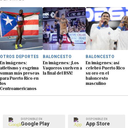
OTROS DEPORTES
BALONCESTO
BALONCESTO
En imágenes:
En imágenes: ¡Los
En imágenes: así
atletismo y esgrima
Vaqueros vuelven a
celebró Puerto Rico
suman más preseas
la final del BSN!
su oro en el
para Puerto Rico en
baloncesto
los
masculino
Centroamericanos
DISPONIBLE EN
DISPONIBLE EN
Google Play
App Store