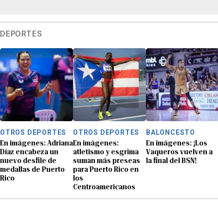
DEPORTES
OTROS DEPORTES
OTROS DEPORTES
BALONCESTO
En imágenes: Adriana
En imágenes:
En imágenes: ¡Los
Díaz encabeza un
atletismo y esgrima
Vaqueros vuelven a
nuevo desfile de
suman más preseas
la final del BSN!
medallas de Puerto
para Puerto Rico en
Rico
los
Centroamericanos