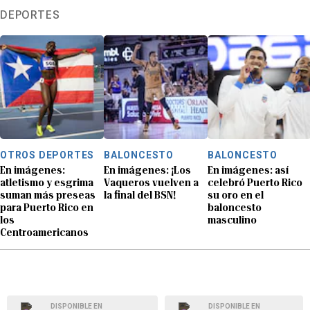
DEPORTES
OTROS DEPORTES
BALONCESTO
BALONCESTO
En imágenes:
En imágenes: ¡Los
En imágenes: así
atletismo y esgrima
Vaqueros vuelven a
celebró Puerto Rico
suman más preseas
la final del BSN!
su oro en el
para Puerto Rico en
baloncesto
los
masculino
Centroamericanos
DISPONIBLE EN
DISPONIBLE EN