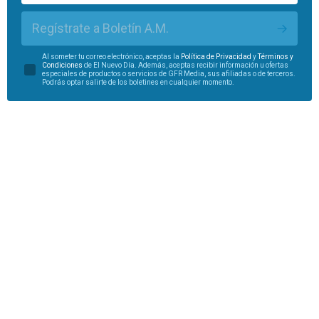
Regístrate a Boletín A.M.
Al someter tu correo electrónico, aceptas la
Política de Privacidad
y
Términos y
Condiciones
de El Nuevo Día. Además, aceptas recibir información u ofertas
especiales de productos o servicios de GFR Media, sus afiliadas o de terceros.
Podrás optar salirte de los boletines en cualquier momento.