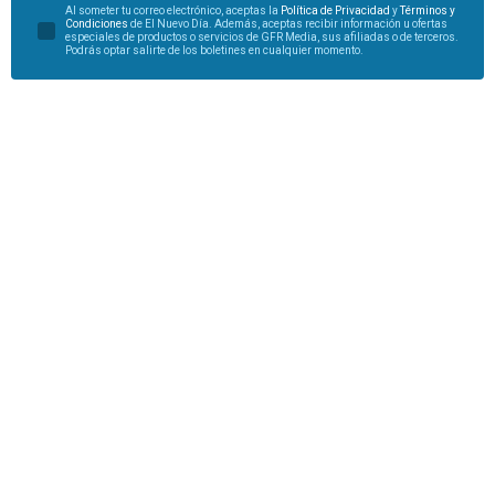
Al someter tu correo electrónico, aceptas la
Política de Privacidad
y
Términos y
Condiciones
de El Nuevo Día. Además, aceptas recibir información u ofertas
especiales de productos o servicios de GFR Media, sus afiliadas o de terceros.
Podrás optar salirte de los boletines en cualquier momento.