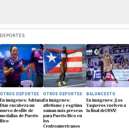
DEPORTES
OTROS DEPORTES
OTROS DEPORTES
BALONCESTO
En imágenes: Adriana
En imágenes:
En imágenes: ¡Los
Díaz encabeza un
atletismo y esgrima
Vaqueros vuelven a
nuevo desfile de
suman más preseas
la final del BSN!
medallas de Puerto
para Puerto Rico en
Rico
los
Centroamericanos