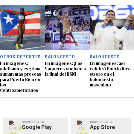
OTROS DEPORTES
BALONCESTO
BALONCESTO
En imágenes:
En imágenes: ¡Los
En imágenes: así
atletismo y esgrima
Vaqueros vuelven a
celebró Puerto Rico
suman más preseas
la final del BSN!
su oro en el
para Puerto Rico en
baloncesto
los
masculino
Centroamericanos
DISPONIBLE EN
DISPONIBLE EN
Google Play
App Store