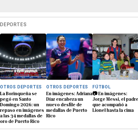
DEPORTES
OTROS DEPORTES
OTROS DEPORTES
FÚTBOL
La Borinqueña se
En imágenes: Adriana
📷 En imágenes:
pegó en Santo
Díaz encabeza un
Jorge Messi, el padr
Domingo 2026: un
nuevo desfile de
que acompañó a
repaso en imágenes
medallas de Puerto
Lionel hasta la cima
a las 34 medallas de
Rico
oro de Puerto Rico