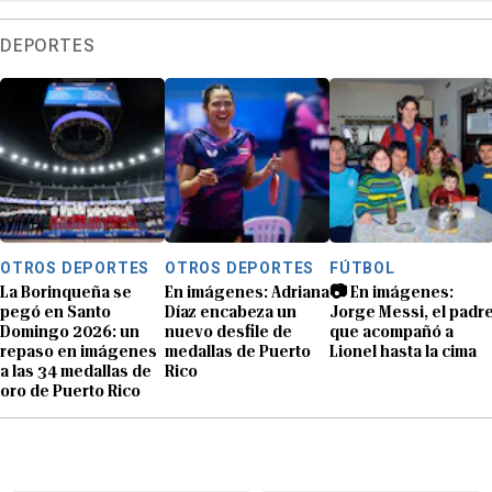
DEPORTES
OTROS DEPORTES
OTROS DEPORTES
FÚTBOL
La Borinqueña se
En imágenes: Adriana
📷 En imágenes:
pegó en Santo
Díaz encabeza un
Jorge Messi, el padr
Domingo 2026: un
nuevo desfile de
que acompañó a
repaso en imágenes
medallas de Puerto
Lionel hasta la cima
a las 34 medallas de
Rico
oro de Puerto Rico