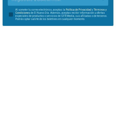
Al someter tu correo electrónico, aceptas la
Política de Privacidad
y
Términos y
Condiciones
de El Nuevo Día. Además, aceptas recibir información u ofertas
especiales de productos o servicios de GFR Media, sus afiliadas o de terceros.
Podrás optar salirte de los boletines en cualquier momento.