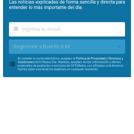
Las noticias explicadas de forma sencilla y directa para
entender lo más importante del día.
Regístrate a Boletín A.M.
Al someter tu correo electrónico, aceptas la
Política de Privacidad
y
Términos y
Condiciones
de El Nuevo Día. Además, aceptas recibir información u ofertas
especiales de productos o servicios de GFR Media, sus afiliadas o de terceros.
Podrás optar salirte de los boletines en cualquier momento.