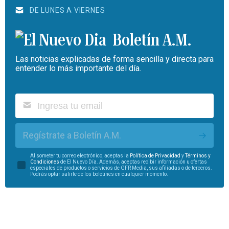
DE LUNES A VIERNES
Boletín A.M.
Las noticias explicadas de forma sencilla y directa para
entender lo más importante del día.
Regístrate a Boletín A.M.
Al someter tu correo electrónico, aceptas la
Política de Privacidad
y
Términos y
Condiciones
de El Nuevo Día. Además, aceptas recibir información u ofertas
especiales de productos o servicios de GFR Media, sus afiliadas o de terceros.
Podrás optar salirte de los boletines en cualquier momento.